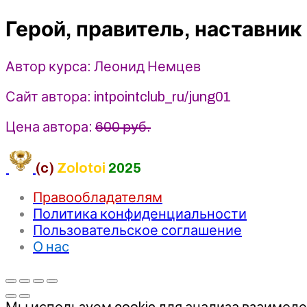
мировой
Герой, правитель, наставник
литературе.
Лекция
10.
Автор курса: Леонид Немцев
Герой,
правитель,
Сайт автора: intpointclub_ru/jung01
наставник
-
Цена автора:
600 руб.
Леонид
Немцев
(c)
Zolotoi
2025
(2025)
Точка
Правообладателям
интеллекта
Политика конфиденциальности
Пользовательское соглашение
О нас
Мы используем cookie для анализа взаимоде