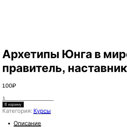
Архетипы Юнга в миро
правитель, наставник
100
₽
Количество
товара
В корзину
Категория:
Курсы
Архетипы
Юнга
Описание
в