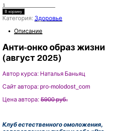
Количество
товара
В корзину
Категория:
Здоровье
Анти-
онко
Описание
образ
жизни
Анти-онко образ жизни
(август
2025)
(август 2025)
-
Наталья
Баньяц
Автор курса: Наталья Баньяц
Сайт автора: pro-molodost_com
Цена автора:
5900 руб.
Клуб естественного омоложения,