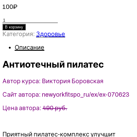
100
₽
Количество
товара
В корзину
Категория:
Здоровье
Антиотечный
пилатес
Описание
-
2023
FitSpoКлуб
Антиотечный пилатес
-
Виктория
Автор курса: Виктория Боровская
Боровская
Сайт автора: newyorkfitspo_ru/ex/ex-070623
Цена автора:
490 руб.
Приятный пилатес-комплекс улучшит