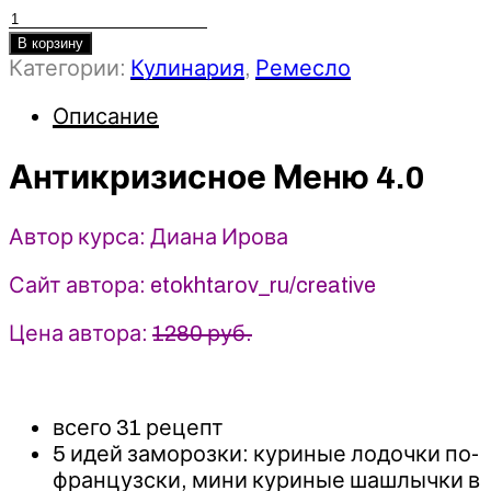
Количество
товара
В корзину
Категории:
Кулинария
,
Ремесло
Антикризисное
Меню
Описание
4.0
-
Диана
Антикризисное Меню 4.0
Ирова
(2025)
Автор курса: Диана Ирова
Сайт автора: etokhtarov_ru/creative
Цена автора:
1280 руб.
всего 31 рецепт
5 идей заморозки: куриные лодочки по-
французски, мини куриные шашлычки в