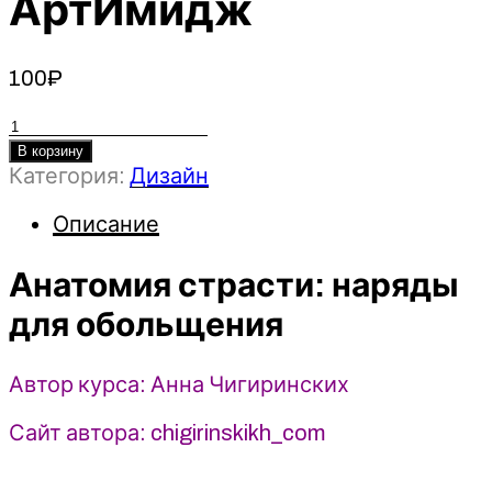
АртИмидж
100
₽
Количество
товара
В корзину
Категория:
Дизайн
Анатомия
страсти:
Описание
наряды
для
Анатомия страсти: наряды
обольщения
-
для обольщения
Анна
Чигиринских
Автор курса: Анна Чигиринских
(2024)
АртИмидж
Сайт автора: chigirinskikh_com