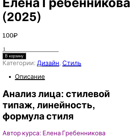
Елена Гребенникова
(2025)
100
₽
Количество
товара
В корзину
Категории:
Дизайн
,
Стиль
Анализ
лица:
Описание
стилевой
типаж,
Анализ лица: стилевой
линейность,
формула
типаж, линейность,
стиля
формула стиля
-
Елена
Гребенникова
Автор курса: Елена Гребенникова
(2025)