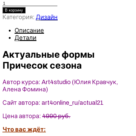
Количество
товара
В корзину
Категория:
Дизайн
Актуальные
формы
Описание
Причесок
Детали
сезона
2021
-
Актуальные формы
Art4studio
Причесок сезона
Автор курса: Art4studio (Юлия Кравчук,
Алена Фомина)
Сайт автора: art4online_ru/actual21
Цена автора:
4990 руб.
Что вас ждёт: