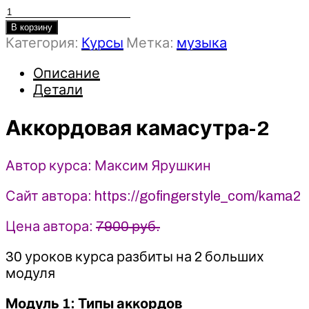
Количество
товара
В корзину
Категория:
Курсы
Метка:
музыка
Аккордовая
камасутра-2
Описание
-
Детали
Максим
Ярушкин
Аккордовая камасутра-2
Автор курса: Максим Ярушкин
Сайт автора: https://gofingerstyle_com/kama2
Цена автора:
7900 руб.
30 уроков курса разбиты на 2 больших
модуля
Модуль 1: Типы аĸĸордов