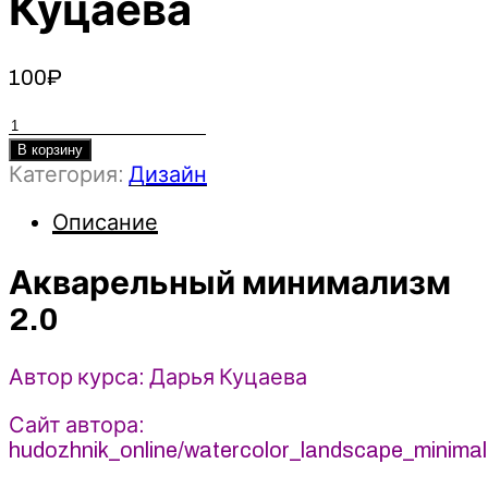
Куцаева
100
₽
Количество
товара
В корзину
Категория:
Дизайн
Акварельный
минимализм
Описание
2.0
-
2023
Акварельный минимализм
Художник
2.0
Онлайн
-
Дарья
Автор курса: Дарья Куцаева
Куцаева
Сайт автора:
hudozhnik_online/watercolor_landscape_minima