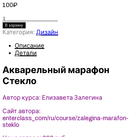
100
₽
Количество
товара
В корзину
Категория:
Дизайн
Акварельный
марафон
Описание
Стекло
Детали
(2021)
enterclass
-
Акварельный марафон
Елизавета
Стекло
Залегина
Автор курса: Елизавета Залегина
Сайт автора:
enterclass_com/ru/course/zalegina-marafon-
steklo