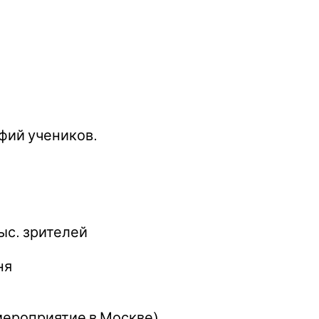
фий учеников.
ыс. зрителей
ня
мероприятие в Москве)