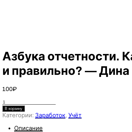
Азбука отчетности. К
и правильно? — Дина 
100
₽
Количество
товара
В корзину
Категории:
Заработок
,
Учёт
Азбука
отчетности.
Описание
Как