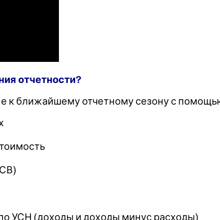
ния отчетности?
е к ближайшему отчетному сезону с помощью
х
стоимость
РСВ)
по УСН (доходы и доходы минус расходы)