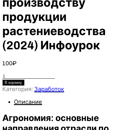
производству
продукции
растениеводства
(2024) Инфоурок
100
₽
Количество
товара
В корзину
Категория:
Заработок
Агрономия:
основные
Описание
направления
отрасли
Агрономия: основные
по
производству
направления отрасли по