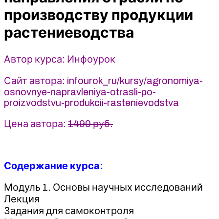
продукции
производству продукции
растениеводства
(2024)
растениеводства
Инфоурок
Автор курса: Инфоурок
Сайт автора: infourok_ru/kursy/agronomiya-
osnovnye-napravleniya-otrasli-po-
proizvodstvu-produkcii-rastenievodstva
Цена автора:
1490 руб.
Содержание курса:
Модуль 1. Основы научных исследований
Лекция
Задания для самоконтроля