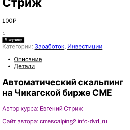
Стриж
100
₽
Количество
товара
В корзину
Категории:
Заработок
,
Инвестиции
Автоматический
скальпинг
Описание
на
Детали
Чикагской
бирже
Автоматический скальпинг
СМЕ
2021
на Чикагской бирже СМЕ
-
Евгений
Стриж
Автор курса: Евгений Стриж
Сайт автора: cmescalping2.info-dvd_ru