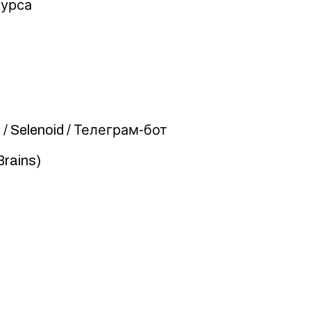
курса
 / Selenoid / Телеграм-бот
rains)