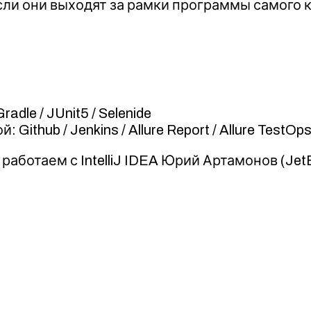
сли они выходят за рамки программы самого 
dle / JUnit5 / Selenide
ithub / Jenkins / Allure Report / Allure TestOps
ботаем с IntelliJ IDEA Юрий Артамонов (JetB