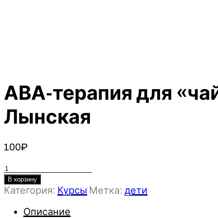
АВА-терапия для «ча
Лынская
100
₽
Количество
товара
В корзину
Категория:
Курсы
Метка:
дети
АВА-
терапия
Описание
для