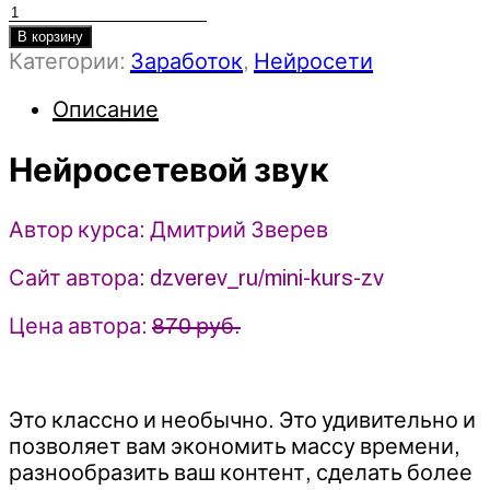
Количество
товара
В корзину
Категории:
Заработок
,
Нейросети
Нейросетевой
звук
Описание
-
Дмитрий
Нейросетевой звук
Зверев
(2025)
Автор курса: Дмитрий Зверев
Сайт автора: dzverev_ru/mini-kurs-zv
Цена автора:
870 руб.
Это классно и необычно. Это удивительно и
позволяет вам экономить массу времени,
разнообразить ваш контент, сделать более